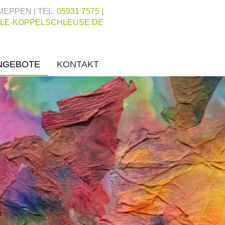
MEPPEN | TEL.
05931 7575
|
LE-KOPPELSCHLEUSE.DE
NGEBOTE
KONTAKT